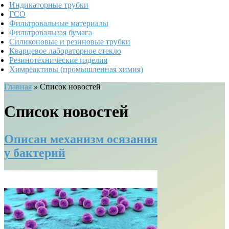
Индикаторные трубки
ГСО
Фильтровальные материалы
Фильтровальная бумага
Силиконовые и резиновые трубки
Кварцевое лабораторное стекло
Резинотехнические изделия
Химреактивы (промышленная химия)
Главная
»
Список новостей
Список новостей
Описан механизм осязания
у бактерий