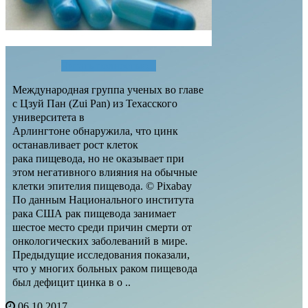
Читать полностью...
Международная группа ученых во главе
с Цзуй Пан (Zui Pan) из Техасского
университета в
Арлингтоне обнаружила, что цинк
останавливает рост клеток
рака пищевода, но не оказывает при
этом негативного влияния на обычные
клетки эпителия пищевода. © Pixabay
По данным Национального института
рака США рак пищевода занимает
шестое место среди причин смерти от
онкологических заболеваний в мире.
Предыдущие исследования показали,
что у многих больных раком пищевода
был дефицит цинка в о ..
06.10.2017