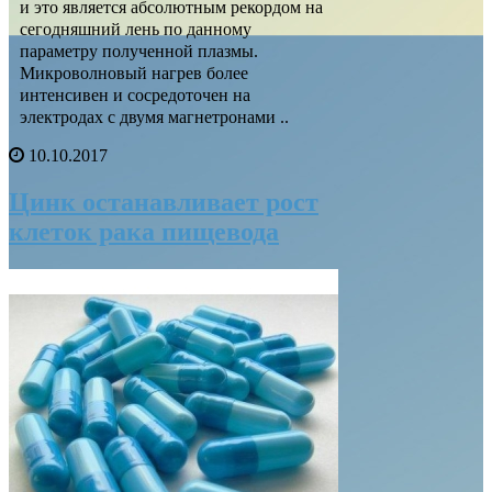
и это является абсолютным рекордом на
сегодняшний лень по данному
параметру полученной плазмы.
Микроволновый нагрев более
интенсивен и сосредоточен на
электродах с двумя магнетронами ..
10.10.2017
Цинк останавливает рост
клеток рака пищевода