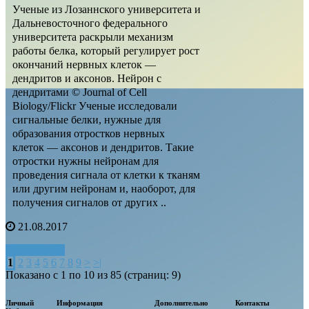
Ученые из Лозаннского университета и
Дальневосточного федерального
университета раскрыли механизм
работы белка, который регулирует рост
окончаний нервных клеток —
дендритов и аксонов. Нейрон с
дендритами © Journal of Cell
Biology/Flickr Ученые исследовали
сигнальные белки, нужные для
образования отростков нервных
клеток — аксонов и дендритов. Такие
отростки нужны нейронам для
проведения сигнала от клетки к тканям
или другим нейронам и, наоборот, для
получения сигналов от других ..
21.08.2017
Продолжить
1
2
3
4
5
6
7
8
9
>
>|
Показано с 1 по 10 из 85 (страниц: 9)
Личный
Информация
Дополнительно
Контакты