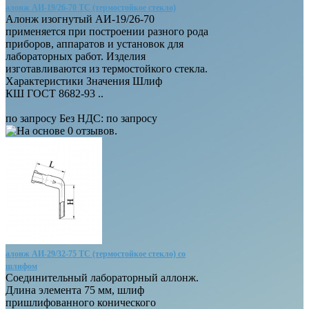
алонж АИ-19/26-70 ТС (термостойкое стекло)
Алонж изогнутый АИ-19/26-70
применяется при построении разного рода
приборов, аппаратов и установок для
лабораторных работ. Изделия
изготавливаются из термостойкого стекла.
Характеристики Значения Шлиф
КШ ГОСТ 8682-93 ..
по запросу
Без НДС: по запросу
алонж АИ-29/32-75 ТС (термостойкое стекло) со
шлифом
Соединительный лабораторный аллонж.
Длина элемента 75 мм, шлиф
пришлифованного конического