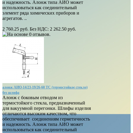
и надежность. Алонж типа АИО может
использоваться как соединительный
элемент ряда химических приборов и
агрегатов. ..
2 760.25 руб.
Без НДС: 2 262.50 руб.
алонж АИО-14/23-19/26-60 ТС (термостойкое стекло)
без шлифа
Алонж с боковым отводом из
термостойкого стекла, предназначенный
для вакуумной перегонки. Шлифы изделия
отличаются высоким качеством, что
обеспечивает соединениям герметичность
и надежность. Алонж типа АИО может
использоваться как соединительный