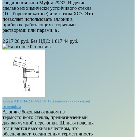
соединения типа Муфта 29/32. Изделие
сделано из химически устойчивого стекла
(ТС, боросиликатное) или стекла ХС3. Это
позволяет использовать аллонж в
приборах, работающих с горячими
растворами или парами, а ..
2 217.28 руб.
Без НДС: 1 817.44 руб.
алонж АИО-14/23-14/23-50 ТС (термостойкое стекло)
со шлифом
Алонж с боковым отводом из
термостойкого стекла, предназначенный
для вакуумной перегонки. Шлифы изделия
отличаются высоким качеством, что
обеспечивает соединениям герметичность