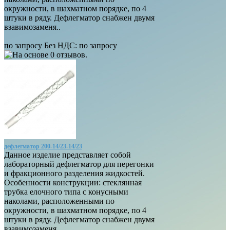
окружности, в шахматном порядке, по 4
штуки в ряду. Дефлегматор снабжен двумя
взавимозаменя..
по запросу
Без НДС: по запросу
дефлегматор 200-14/23-14/23
Данное изделие представляет собой
лабораторный дефлегматор для перегонки
и фракционного разделения жидкостей.
Особенности конструкции: стеклянная
трубка елочного типа с конусными
наколами, расположенными по
окружности, в шахматном порядке, по 4
штуки в ряду. Дефлегматор снабжен двумя
взавимозаменя..