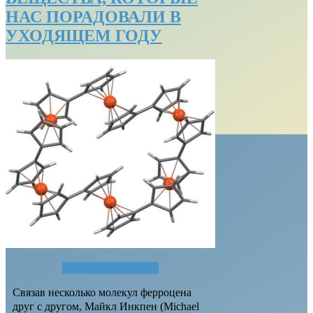
НАС ПОРАДОВАЛИ В
УХОДЯЩЕМ ГОДУ
Читать полностью...
Связав несколько молекул ферроцена
друг с другом, Майкл Инкпен (Michael