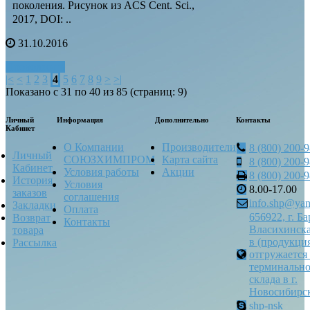
поколения. Рисунок из ACS Cent. Sci.,
2017, DOI: ..
31.10.2016
Продолжить
|<
<
1
2
3
4
5
6
7
8
9
>
>|
Показано с 31 по 40 из 85 (страниц: 9)
Личный
Информация
Дополнительно
Контакты
Кабинет
О Компании
Производители
8 (800) 200-
Личный
СОЮЗХИМПРОМ
Карта сайта
8 (800) 200-
Кабинет
Условия работы
Акции
8 (800) 200-
История
Условия
8.00-17.00
заказов
соглашения
info.shp@yan
Закладки
Оплата
656922, г. Ба
Возврат
Контакты
Власихинска
товара
в (продукци
Рассылка
отгружается 
терминально
склада в г.
Новосибирск
shp-nsk