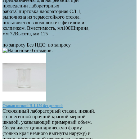
Предназначены для нагревания при
проведении лабораторных
работ.Спиртовка лабораторная СЛ-1,
выполнена из термостойкого стекла,
поставляется в комплекте с фитилем и
колпачком. Вместимость, мл100Ширина,
мм 72Высота, мм 115 ..
по запросу
Без НДС: по запросу
Стакан низкий Н-1-150 без делений
Стеклянный лабораторный стакан, низкий,
с нанесенной прочной краской мерной
шкалой, указывающей примерный объем.
Сосуд имеет цилиндрическую форму
(только края немного выгнуты наружу) и
носик, помогающий переливать жидкости.