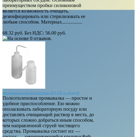
преимуществом пробки силиконовой
является возможность очищать,
дезинфицировать или стерилизовать ее
любым способом. Материал.................
68.32 руб.
Без НДС: 56.00 руб.
промывалка полиэтиленова ПЭ 250 мл Kartell
Полиэтиленовая промывалка — простое и
удобное приспособление. Ею можно
ополаскивать лабораторную посуду или
доставлять очищающий раствор в места, до
которых сложно добраться иным способом,
чем направленной струей чистящего
средства. Промывалка состоит из: —
сосуда; — завинчивающейся крышки;&nb..