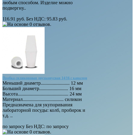
любым способом. Изделие можно
подвергну..
116.91 руб.
Без НДС: 95.83 руб.
Пробка силиконовая двухконусная 14/16 с каналом
Меньший диаметр........................ 12 мм
Больший диаметр........................ 16 мм
Высота.......................................... 24 мм
Материал.................................. силикон
Предназначена для укупоривания
лабораторной посуды: колб, пробирок и
т.д. ..
по запросу
Без НДС: по запросу