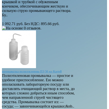
крышкой и трубкой с обуженным
кончиком, обеспечивающим жесткую и
сильную струю промывающего раствора.
Бу..
1 092.71 руб.
Без НДС: 895.66 руб.
промывалка полиэтиленова ПЭ 50 мл Kartell
Полиэтиленовая промывалка — простое и
удобное приспособление. Ею можно
ополаскивать лабораторную посуду или
доставлять очищающий раствор в места, до
которых сложно добраться иным способом,
чем направленной струей чистящего
средства. Промывалка состоит из: —
сосуда; — завинчивающейся крышки;&nb..