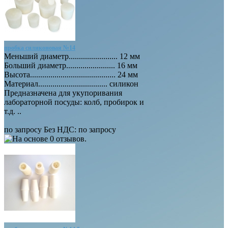
пробка силиконовая №14
Меньший диаметр........................ 12 мм
Больший диаметр........................ 16 мм
Высота.......................................... 24 мм
Материал.................................. силикон
Предназначена для укупоривания
лабораторной посуды: колб, пробирок и
т.д. ..
по запросу
Без НДС: по запросу