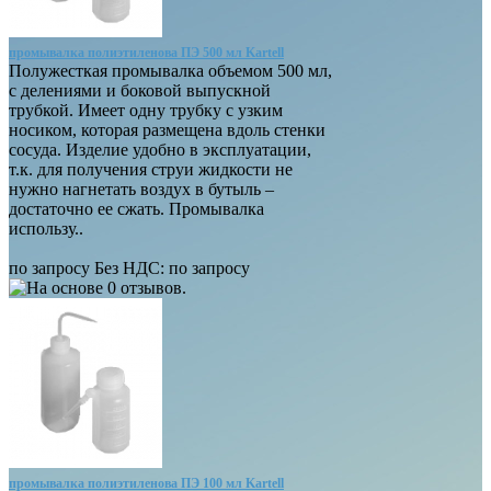
промывалка полиэтиленова ПЭ 500 мл Kartell
Полужесткая промывалка объемом 500 мл,
с делениями и боковой выпускной
трубкой. Имеет одну трубку с узким
носиком, которая размещена вдоль стенки
сосуда. Изделие удобно в эксплуатации,
т.к. для получения струи жидкости не
нужно нагнетать воздух в бутыль –
достаточно ее сжать. Промывалка
использу..
по запросу
Без НДС: по запросу
промывалка полиэтиленова ПЭ 100 мл Kartell