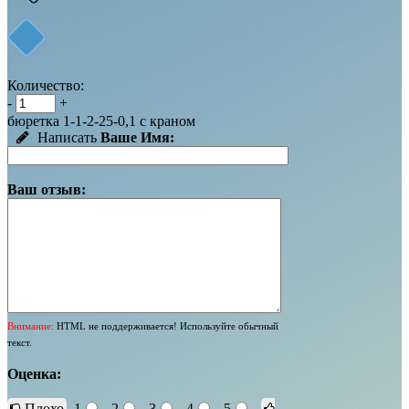
Количество:
-
+
бюретка 1-1-2-25-0,1 с краном
Написать
Ваше Имя:
Ваш отзыв:
Внимание:
HTML не поддерживается! Используйте обычный
текст.
Оценка:
Плохо
1
2
3
4
5