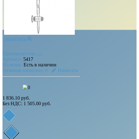
увеличить
Производитель:
---
Артикул:
5417
Наличие:
Есть в наличии
Отзывов написано:
0
Написать
1 836.10 руб.
Без НДС: 1 505.00 руб.