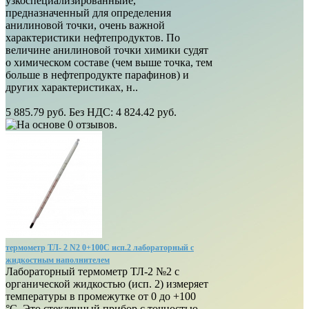
узкоспециализированныйе,
предназначенный для определения
анилиновой точки, очень важной
характеристики нефтепродуктов. По
величине анилиновой точки химики судят
о химическом составе (чем выше точка, тем
больше в нефтепродукте парафинов) и
других характеристиках, н..
5 885.79 руб.
Без НДС: 4 824.42 руб.
термометр ТЛ- 2 N2 0+100С исп.2 лабораторный с
жидкостным наполнителем
Лабораторный термометр ТЛ-2 №2 с
органической жидкостью (исп. 2) измеряет
температуры в промежутке от 0 до +100
°С. Это стеклянный прибор с точностью