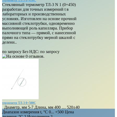
термометр ТЛ-3 0+450С
Стеклянный термометр ТЛ-3 N 1 (0+450)
разработан для точных измерений t в
лабораторных и производственных
условиях. Изготовлен на основе прочной
массивной стеклотрубки, одновременно
выполняющей роль капилляра. Прибор
палочного типа — прямой, с нанесенной
прямо на стеклотрубку мерной шкалой с
делени..
по запросу
Без НДС: по запросу
термометр ТЛ-3 0+500С
Диаметр, мм 5-7 Длина, мм 400 … 520±40
Диапазон измерения t, °С 0... +500 Цена
деления, °С 2 Исполнение 2