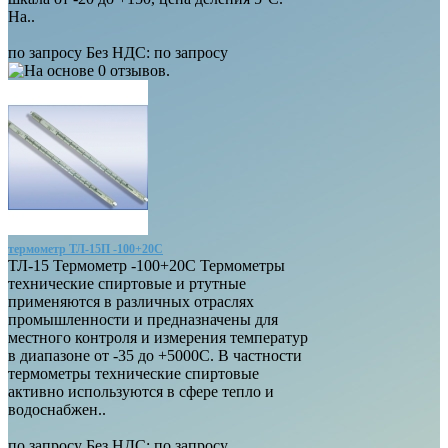
На..
по запросу
Без НДС: по запросу
термометр ТЛ-15П -100+20С
ТЛ-15 Термометр -100+20С Термометры
технические спиртовые и ртутные
применяются в различных отраслях
промышленности и предназначены для
местного контроля и измерения температур
в диапазоне от -35 до +5000С. В частности
термометры технические спиртовые
активно используются в сфере тепло и
водоснабжен..
по запросу
Без НДС: по запросу