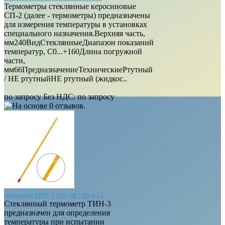
Термометры стеклянные керосиновые
СП-2 (далее - термометры) предназначены
для измерения температуры в установках
специального назначения.Верхняя часть,
мм240ВидСтеклянныеДиапазон показаний
температур, С0...+160Длина погружной
части,
мм66ПредназначениеТехническиеРтутный
/ НЕ ртутныйНЕ ртутный (жидкос..
по запросу
Без НДС: по запросу
термометр ТИН- 3 №3 (-80 +20) ц.д.1
Стеклянный термометр ТИН-3
предназначен для определения
температуры при испытании