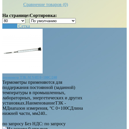
Сравнение товаров (0)
На странице:
Сортировка:
Список
Сетка
термометр ТЗК-М N4П 0+100С/240
Термометры применяются для
поддержания постоянной (заданной)
температуры в промышленных,
лабораторных, энергетических и других
установках.НаименованиеТЗК -
МДиапазон измерения, °С 0+100СДлина
нижней части, мм240..
по запросу
Без НДС: по запросу