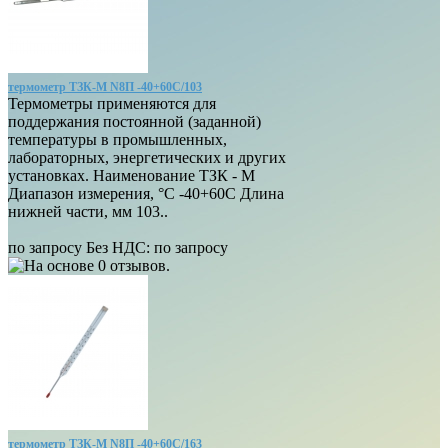
термометр ТЗК-М N8П -40+60С/103
Термометры применяются для
поддержания постоянной (заданной)
температуры в промышленных,
лабораторных, энергетических и других
установках. Наименование ТЗК - М
Диапазон измерения, °С -40+60С Длина
нижней части, мм 103..
по запросу
Без НДС: по запросу
термометр ТЗК-М N8П -40+60С/163