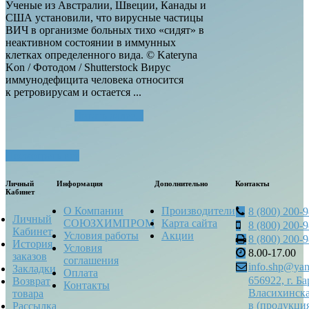
Ученые из Австралии, Швеции, Канады и
США установили, что вирусные частицы
ВИЧ в организме больных тихо «сидят» в
неактивном состоянии в иммунных
клетках определенного вида. © Kateryna
Kon / Фотодом / Shutterstock Вирус
иммунодефицита человека относится
к ретровирусам и остается ...
Читать далее...
Посмотреть все
Личный
Информация
Дополнительно
Контакты
Кабинет
О Компании
Производители
8 (800) 200-
Личный
СОЮЗХИМПРОМ
Карта сайта
8 (800) 200-
Кабинет
Условия работы
Акции
8 (800) 200-
История
Условия
8.00-17.00
заказов
соглашения
info.shp@yan
Закладки
Оплата
656922, г. Ба
Возврат
Контакты
Власихинска
товара
в (продукци
Рассылка