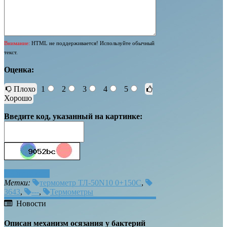
Внимание:
HTML не поддерживается! Используйте обычный
текст.
Оценка:
Плохо
1
2
3
4
5
Хорошо
Введите код, указанный на картинке:
Отправить
Метки:
термометр ТЛ-50N10 0+150С
,
3643
,
---
,
Термометры
Новости
Описан механизм осязания у бактерий