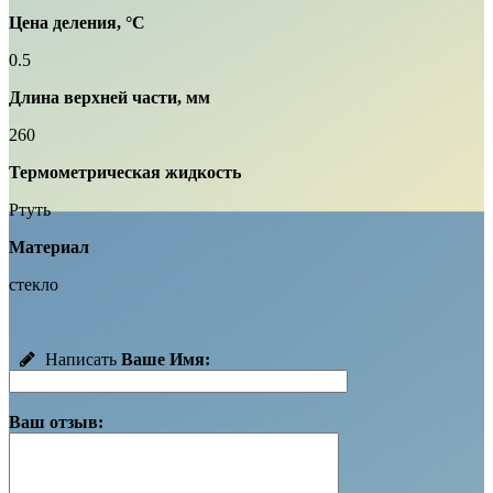
Цена деления, °С
0.5
Длина верхней части, мм
260
Термометрическая жидкость
Ртуть
Материал
стекло
Написать
Ваше Имя:
Ваш отзыв: