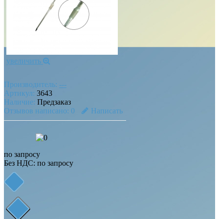
увеличить
Производитель:
---
Артикул:
3643
Наличие:
Предзаказ
Отзывов написано:
0
Написать
по запросу
Без НДС: по запросу