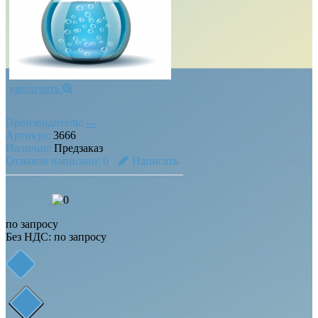
увеличить
Производитель:
---
Артикул:
3666
Наличие:
Предзаказ
Отзывов написано:
0
Написать
по запросу
Без НДС: по запросу