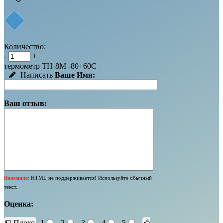
Количество:
-
+
термометр ТН-8М -80+60С
Написать
Ваше Имя:
Ваш отзыв:
Внимание:
HTML не поддерживается! Используйте обычный
текст.
Оценка:
Плохо
1
2
3
4
5