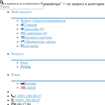
по запросу в категории Термометры" />
по запросу в категори
Мой аккаунт
Войти
|
Зарегистрироваться
Главная
Закладки (0)
Сравнение (0)
Корзина покупок
Оформление заказа
Контакты
Валюта
Euro
Рубль
Язык
Russian
English
8 (800) 200-98-07
8 (800) 200-98-07
8.00-17.00