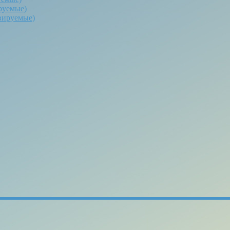
руемые)
вируемые)