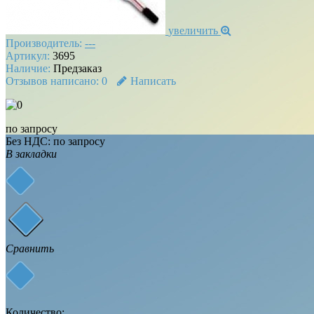
увеличить
Производитель:
---
Артикул:
3695
Наличие:
Предзаказ
Отзывов написано:
0
Написать
по запросу
Без НДС: по запросу
В закладки
Сравнить
Количество: