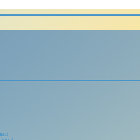
мые)
уемые)