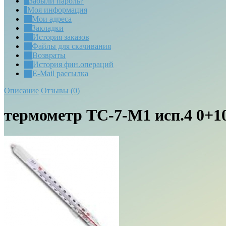
Забыли пароль?
Моя информация
Мои адреса
Закладки
История заказов
Файлы для скачивания
Возвраты
История фин.операций
E-Mail рассылка
Описание
Отзывы (0)
термометр ТС-7-М1 исп.4 0+1