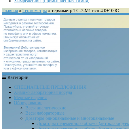
Химреактивы (промышленная химия)
Главная
»
Термометры
»
термометр ТС-7-М1 исп.4 0+100С
Категории
СПЕЦИАЛЬНЫЕ ПРЕДЛОЖЕНИЯ
Химико-лабораторная посуда
Мерные изделия
Оборудование
Весы аналитические
Весы лабораторные
Дозаторы одноканальные и многоканальные
Дозаторы переменного объема (автоклавируе
Дозаторы переменного объема (неавтоклавир