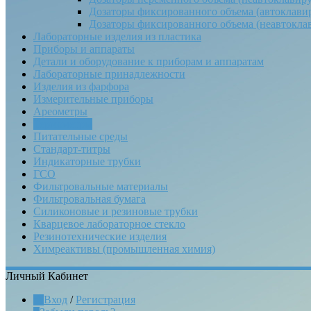
Дозаторы фиксированного объема (автоклави
Дозаторы фиксированного объема (неавтокла
Лабораторные изделия из пластика
Приборы и аппараты
Детали и оборудование к приборам и аппаратам
Лабораторные принадлежности
Изделия из фарфора
Измерительные приборы
Ареометры
Термометры
Питательные среды
Стандарт-титры
Индикаторные трубки
ГСО
Фильтровальные материалы
Фильтровальная бумага
Силиконовые и резиновые трубки
Кварцевое лабораторное стекло
Резинотехнические изделия
Химреактивы (промышленная химия)
Личный Кабинет
Вход
/
Регистрация