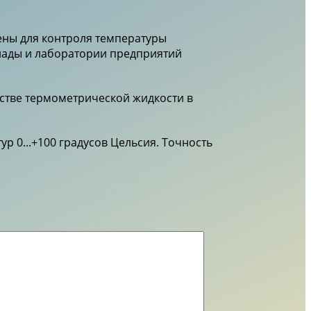
ены для контроля температуры
лады и лаборатории предприятий
естве термометрической жидкости в
р 0...+100 градусов Цельсия. Точность