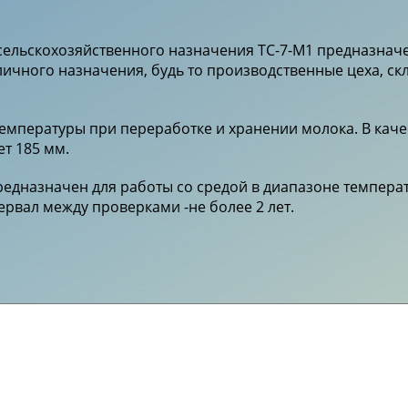
ельскохозяйственного назначения ТС-7-М1 предназнач
чного назначения, будь то производственные цеха, ск
температуры при переработке и хранении молока. В кач
ет 185 мм.
едназначен для работы со средой в диапазоне температу
ервал между проверками -не более 2 лет.